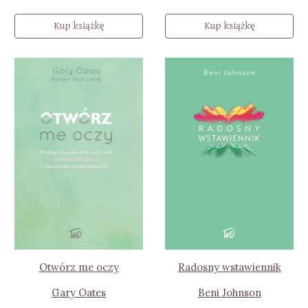
Kup książkę
Kup książkę
Otwórz me oczy
Radosny wstawiennik
Gary Oates
Beni Johnson