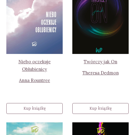
Niebo oczekuje
Twórczy jak On
Oblubienicy
Theresa Dedmon
Anna Rountree
Kup książkę
Kup książkę