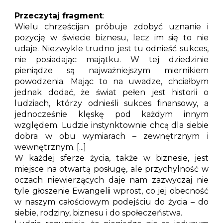
Przeczytaj fragment
:
Wielu chrześcijan próbuje zdobyć uznanie i
pozycję w świecie biznesu, lecz im się to nie
udaje. Niezwykle trudno jest tu odnieść sukces,
nie posiadając majątku. W tej dziedzinie
pieniądze są najważniejszym miernikiem
powodzenia. Mając to na uwadze, chciałbym
jednak dodać, że świat pełen jest historii o
ludziach, którzy odnieśli sukces finansowy, a
jednocześnie klęskę pod każdym innym
względem. Ludzie instynktownie chcą dla siebie
dobra w obu wymiarach – zewnętrznym i
wewnętrznym. [...]
W każdej sferze życia, także w biznesie, jest
miejsce na otwartą posługę, ale przychylność w
oczach niewierzących daje nam zazwyczaj nie
tyle głoszenie Ewangelii wprost, co jej obecność
w naszym całościowym podejściu do życia – do
siebie, rodziny, biznesu i do społeczeństwa.