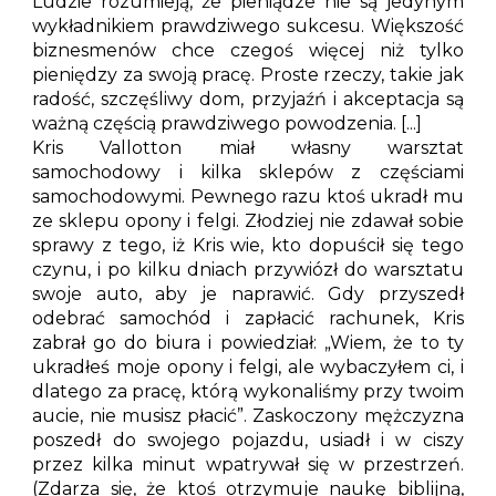
Ludzie rozumieją, że pieniądze nie są jedynym
wykładnikiem prawdziwego sukcesu. Większość
biznesmenów chce czegoś więcej niż tylko
pieniędzy za swoją pracę. Proste rzeczy, takie jak
radość, szczęśliwy dom, przyjaźń i akceptacja są
ważną częścią prawdziwego powodzenia. [...]
Kris Vallotton miał własny warsztat
samochodowy i kilka sklepów z częściami
samochodowymi. Pewnego razu ktoś ukradł mu
ze sklepu opony i felgi. Złodziej nie zdawał sobie
sprawy z tego, iż Kris wie, kto dopuścił się tego
czynu, i po kilku dniach przywiózł do warsztatu
swoje auto, aby je naprawić. Gdy przyszedł
odebrać samochód i zapłacić rachunek, Kris
zabrał go do biura i powiedział: „Wiem, że to ty
ukradłeś moje opony i felgi, ale wybaczyłem ci, i
dlatego za pracę, którą wykonaliśmy przy twoim
aucie, nie musisz płacić”. Zaskoczony mężczyzna
poszedł do swojego pojazdu, usiadł i w ciszy
przez kilka minut wpatrywał się w przestrzeń.
(Zdarza się, że ktoś otrzymuje naukę biblijną,