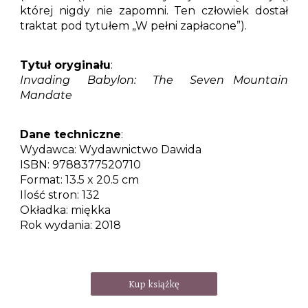
której nigdy nie zapomni. Ten człowiek dostał
traktat pod tytułem „W pełni zapłacone”).
Tytuł oryginału
:
Invading Babylon: The Seven Mountain
Mandate
Dane techniczne
:
Wydawca:
Wydawnictwo Dawida
ISBN:
9788377520710
Format:
13.5 x 20.5 cm
Ilość stron:
132
Okładka:
miękka
Rok wydania:
2018
Kup książkę