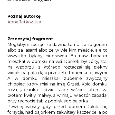
Poznaj autorkę
:
Anna Jetkowska
Przeczytaj fragment
:
Mogłabym zacząć, że dawno temu, że za górami
albo za lasami albo że w wielkim mieście, ale to
wszystko byłaby nieprawda. Bo nasz bohater
mieszkał w domku na wsi. Domek był żółty, stał
na wzgórzu, z którego roztaczał się piękny
widok na pola i łąki przecięte torami kolejowymi.
A w domku mieszkał zupełnie zwyczajny
chłopiec, który miał na imię Grześ. Koło domku
rosła jabłonka i dwie stare wiśnie, latem za
płotem kwitły malwy, a w maju wieczór zapadał
przy rechocie żab z pobliskiego bajorka.
Pewnej wiosny, gdy przed domem żółciła się
forsycja, nad bajorkiem zakwitały kaczeńce, a po