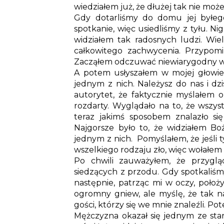
wiedziałem już, że dłużej tak nie może
Gdy dotarliśmy do domu jej byłeg
spotkanie, więc usiedliśmy z tyłu. Ni
widziałem tak radosnych ludzi. Wie
całkowitego zachwycenia. Przypomi
Zacząłem odczuwać niewiarygodny wrę
A potem usłyszałem w mojej głowie g
jednym z nich. Należysz do nas i dzisi
autorytet, że faktycznie myślałem
rozdarty. Wyglądało na to, że wszyst
teraz jakimś sposobem znalazło si
Najgorsze było to, że widziałem Boż
jednym z nich. Pomyślałem, że jeśli 
wszelkiego rodzaju zło, więc wołałem
Po chwili zauważyłem, że przyglą
siedzących z przodu. Gdy spotkaliśmy
następnie, patrząc mi w oczy, poło
ogromny gniew, ale myślę, że tak n
gości, którzy się we mnie znaleźli. P
Mężczyzna okazał się jednym ze sta