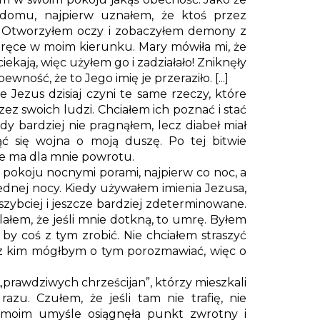
omu, najpierw uznałem, że ktoś przez
. Otworzyłem oczy i zobaczyłem demony z
 ręce w moim kierunku. Mary mówiła mi, że
ekają, więc użyłem go i zadziałało! Zniknęły
ność, że to Jego imię je przeraziło. [...]
że Jezus dzisiaj czyni te same rzeczy, które
rzez swoich ludzi. Chciałem ich poznać i stać
dy bardziej nie pragnąłem, lecz diabeł miał
ąć się wojna o moją duszę. Po tej bitwie
ie ma dla mnie powrotu.
pokoju nocnymi porami, najpierw co noc, a
ednej nocy. Kiedy używałem imienia Jezusa,
 szybciej i jeszcze bardziej zdeterminowane.
ałem, że jeśli mnie dotkną, to umrę. Byłem
by coś z tym zrobić. Nie chciałem straszyć
, z kim mógłbym o tym porozmawiać, więc o
 „prawdziwych chrześcijan”, którzy mieszkali
azu. Czułem, że jeśli tam nie trafię, nie
 moim umyśle osiągnęła punkt zwrotny i