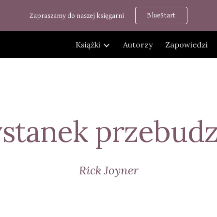
BlueStart
Zapraszamy do naszej księgarni
ip to main content
Skip to navigat
Książki
Autorzy
Zapowiedzi
ystanek przebudz
Rick Joyner