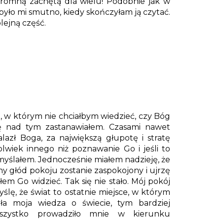
romną zachętą dla wielu! Podobnie jak w
było mi smutno, kiedy skończyłam ją czytać.
olejną część.
, w którym nie chciałbym wiedzieć, czy Bóg
się nad tym zastanawiałem. Czasami nawet
azł Boga, za największą głupotę i stratę
lwiek innego niż poznawanie Go i jeśli to
myślałem. Jednocześnie miałem nadzieję, że
y głód pokoju zostanie zaspokojony i ujrzę
ałem Go widzieć. Tak się nie stało. Mój pokój
yślę, że świat to ostatnie miejsce, w którym
a moja wiedza o świecie, tym bardziej
wszystko prowadziło mnie w kierunku