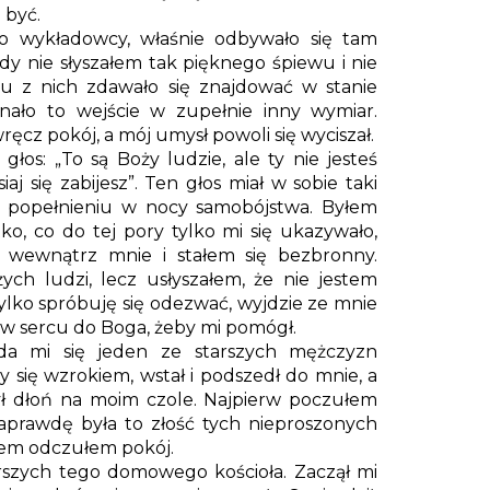
 być.
o wykładowcy, właśnie odbywało się tam
gdy nie słyszałem tak pięknego śpiewu i nie
lu z nich zdawało się znajdować w stanie
nało to wejście w zupełnie inny wymiar.
cz pokój, a mój umysł powoli się wyciszał.
łos: „To są Boży ludzie, ale ty nie jesteś
aj się zabijesz”. Ten głos miał w sobie taki
 o popełnieniu w nocy samobójstwa. Byłem
ko, co do tej pory tylko mi się ukazywało,
ę wewnątrz mnie i stałem się bezbronny.
ych ludzi, lecz usłyszałem, że nie jestem
tylko spróbuję się odezwać, wyjdzie ze mnie
 w sercu do Boga, żeby mi pomógł.
da mi się jeden ze starszych mężczyzn
 się wzrokiem, wstał i podszedł do mnie, a
żył dłoń na moim czole. Najpierw poczułem
aprawdę była to złość tych nieproszonych
otem odczułem pokój.
rszych tego domowego kościoła. Zaczął mi