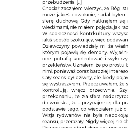
przebudzenia. [...]
Chociaż zacząłem wierzyć, że Bóg ist
może jakieś powołanie, nadal byłem 
sferę duchową. Gdy natknąłem się na
wiedźmami, nie miałem pojęcia, jak ra
W społeczności kontrkultury wszyscy
jakiś sposób szokujący, więc podawani
Dziewczyny powiedziały mi, że właśn
którym pojawią się demony. Wyjaśnił
one potrafią kontrolować i wykorz
przekleństw. Uznałem, że po prostu 
nimi, ponieważ coraz bardziej intere
Cały seans był dziwny, ale kiedy poj
się wystraszyłem. Przeczuwałem, że s
kontrolują, wręcz przeciwnie. S
przekonaniu, że zła sfera nadprzyr
do wniosku, że – przynajmniej dla prz
podstawie tego, co wiedziałem już o 
Wizja rydwanów nie była niepokoją
seansu, przerażały. Nigdy więcej nie c
Pewnej nocy obudziłem się i poczuł