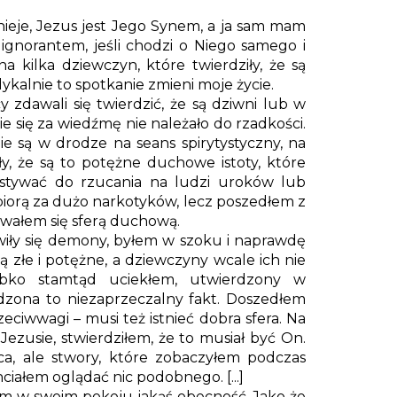
nieje, Jezus jest Jego Synem, a ja sam mam
ignorantem, jeśli chodzi o Niego samego i
 kilka dziewczyn, które twierdziły, że są
dykalnie to spotkanie zmieni moje życie.
 zdawali się twierdzić, że są dziwni lub w
e się za wiedźmę nie należało do rzadkości.
ie są w drodze na seans spirytystyczny, na
y, że są to potężne duchowe istoty, które
ystywać do rzucania na ludzi uroków lub
biorą za dużo narkotyków, lecz poszedłem z
sowałem się sferą duchową.
awiły się demony, byłem w szoku i naprawdę
ą złe i potężne, a dziewczyny wcale ich nie
zybko stamtąd uciekłem, utwierdzony w
odzona to niezaprzeczalny fakt. Doszedłem
eciwwagi – musi też istnieć dobra sfera. Na
Jezusie, stwierdziłem, że to musiał być On.
ca, ale stwory, które zobaczyłem podczas
hciałem oglądać nic podobnego. [...]
em w swoim pokoju jakąś obecność. Jako że