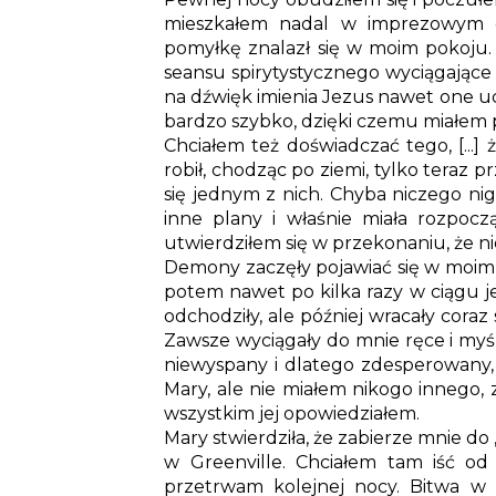
mieszkałem nadal w imprezowym d
pomyłkę znalazł się w moim pokoju
seansu spirytystycznego wyciągające
na dźwięk imienia Jezus nawet one uci
bardzo szybko, dzięki czemu miałem pew
Chciałem też doświadczać tego, [...] 
robił, chodząc po ziemi, tylko teraz p
się jednym z nich. Chyba niczego nig
inne plany i właśnie miała rozpocz
utwierdziłem się w przekonaniu, że n
Demony zaczęły pojawiać się w moim 
potem nawet po kilka razy w ciągu j
odchodziły, ale później wracały coraz
Zawsze wyciągały do mnie ręce i myśl
niewyspany i dlatego zdesperowany, 
Mary, ale nie miałem nikogo innego
wszystkim jej opowiedziałem.
Mary stwierdziła, że zabierze mnie do
w Greenville. Chciałem tam iść od r
przetrwam kolejnej nocy. Bitwa w