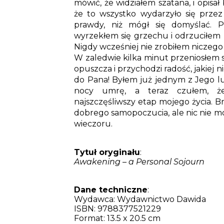
mówić, że widziałem szatana, i opisał 
że to wszystko wydarzyło się prze
prawdy, niż mógł się domyślać. 
wyrzekłem się grzechu i odrzuciłem 
Nigdy wcześniej nie zrobiłem niczego 
W zaledwie kilka minut przeniosłem si
opuszcza i przychodzi radość, jakiej n
do Pana! Byłem już jednym z Jego lu
nocy umrę, a teraz czułem, że 
najszczęśliwszy etap mojego życia. 
dobrego samopoczucia, ale nic nie 
wieczoru.
Tytuł oryginału
:
Awakening – a Personal Sojourn
Dane techniczne
:
Wydawca:
Wydawnictwo Dawida
ISBN:
9788377521229
F
ormat:
13.5 x 20.5 cm