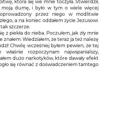
bitwę, która się we mnie toczyła. Stwierdził,
z moją dumę, i było w tym o wiele więcej
Poprowadzony przez niego w modlitwie
złego, a na koniec oddałem życie Jezusowi.
tak szczerze.
ę z piekła do nieba. Poczułem, jak zły mnie
ie znałem. Wiedziałem, że teraz ja też należę
dzi! Chwilę wcześniej byłem pewien, że tej
właśnie rozpoczynam najwspanialszy,
Brałem dużo narkotyków, które dawały efekt
mogło się równać z doświadczeniem tamtego