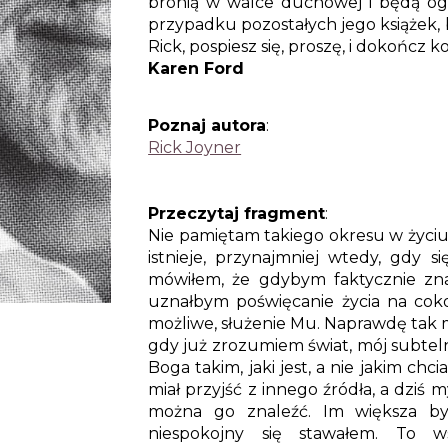
bronią w walce duchowej i będą og
przypadku pozostałych jego książek, 
Rick, pospiesz się, proszę, i dokończ k
Karen Ford
Poznaj autora
:
Rick Joyner
Przeczytaj fragment
:
Nie pamiętam takiego okresu w życiu
istnieje, przynajmniej wtedy, gdy 
mówiłem, że gdybym faktycznie znal
uznałbym poświęcanie życia na coko
możliwe, służenie Mu. Naprawdę tak 
gdy już zrozumiem świat, mój subteln
Boga takim, jaki jest, a nie jakim chci
miał przyjść z innego źródła, a dziś m
można go znaleźć. Im większa był
niespokojny się stawałem. To 