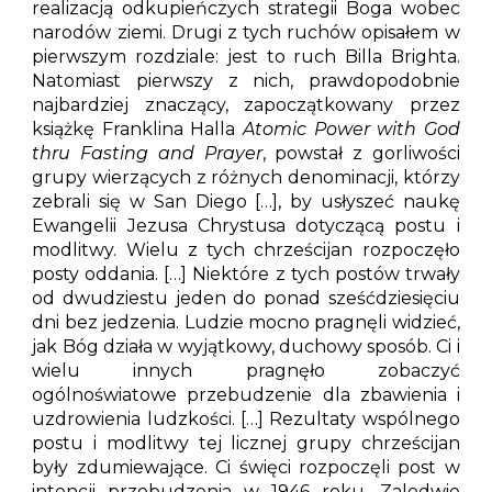
realizacją odkupieńczych strategii Boga wobec
narodów ziemi. Drugi z tych ruchów opisałem w
pierwszym rozdziale: jest to ruch Billa Brighta.
Natomiast pierwszy z nich, prawdopodobnie
najbardziej znaczący, zapoczątkowany przez
książkę Franklina Halla
Atomic Power with God
thru Fasting and Prayer
, powstał z gorliwości
grupy wierzących z różnych denominacji, którzy
zebrali się w San Diego […], by usłyszeć naukę
Ewangelii Jezusa Chrystusa dotyczącą postu i
modlitwy. Wielu z tych chrześcijan rozpoczęło
posty oddania. […] Niektóre z tych postów trwały
od dwudziestu jeden do ponad sześćdziesięciu
dni bez jedzenia. Ludzie mocno pragnęli widzieć,
jak Bóg działa w wyjątkowy, duchowy sposób. Ci i
wielu innych pragnęło zobaczyć
ogólnoświatowe przebudzenie dla zbawienia i
uzdrowienia ludzkości. […] Rezultaty wspólnego
postu i modlitwy tej licznej grupy chrześcijan
były zdumiewające. Ci święci rozpoczęli post w
intencji przebudzenia w 1946 roku. Zaledwie