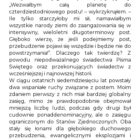
„Wezwałbym całą planetę do
czterdziestodniowego postu! – wykrzyknąłem. –
Ile tylko starczyłoby mi sił, namawiałbym
wszystkie narody ziemi do zaangażowania się w
intensywny, wieloletni długoterminowy post.
Głęboko wierzę, że jeśli podejmiemy post,
przebudzenie pojawi się wszędzie i będzie nie do
powstrzymania!”. Dlaczego tak twierdzę? Z
powodu niepodważalnego świadectwa Pisma
Świętego oraz przekonujących świadectw z
wcześniejszej i najnowszej historii.
W ciągu ostatnich siedemdziesięciu lat powstały
dwa wspaniałe ruchy związane z postem. Moim
zdaniem pierwszy z nich miał bardziej globalny
zasięg, mimo że prawdopodobnie obejmował
mniejszą liczbę ludzi, podczas gdy drugi był
cudownie ponaddenominacyjny, ale o zasięgu
ograniczonym do Stanów Zjednoczonych. Oba
stały się łonami dla głębokiego duchowego
przebudzenia, ewangelicznymi eksplozjami i