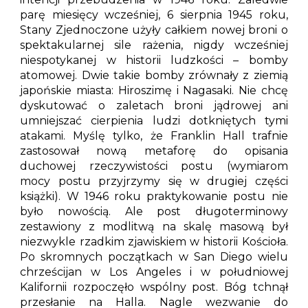
parę miesięcy wcześniej, 6 sierpnia 1945 roku,
Stany Zjednoczone użyły całkiem nowej broni o
spektakularnej sile rażenia, nigdy wcześniej
niespotykanej w historii ludzkości – bomby
atomowej. Dwie takie bomby zrównały z ziemią
japońskie miasta: Hiroszimę i Nagasaki. Nie chcę
dyskutować o zaletach broni jądrowej ani
umniejszać cierpienia ludzi dotkniętych tymi
atakami. Myślę tylko, że Franklin Hall trafnie
zastosował nową metaforę do opisania
duchowej rzeczywistości postu (wymiarom
mocy postu przyjrzymy się w drugiej części
książki). W 1946 roku praktykowanie postu nie
było nowością. Ale post długoterminowy
zestawiony z modlitwą na skalę masową był
niezwykle rzadkim zjawiskiem w historii Kościoła.
Po skromnych początkach w San Diego wielu
chrześcijan w Los Angeles i w południowej
Kalifornii rozpoczęło wspólny post. Bóg tchnął
przesłanie na Halla. Nagle wezwanie do