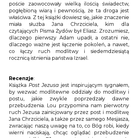
poście zaowocowały wielką ilością świadectw,
pogłębioną wiarą i pewnością, że ta droga jest
właściwa. Z tej książki dowiesz się, jakie znaczenie
miała służba Jana Chrzciciela, kim dla
czytających Pisma Żydów był Eliasz. Zrozumiesz,
dlaczego pierwszy Adam upadł, a ostatni nie,
dlaczego ważne jest łączenie pokoleń, a nawet,
co łączy ruch modlitwy i siedemdziesiątą
rocznicą istnienia państwa Izrael.
Recenzje
:
Książka
Post Jezusa
jest inspirującym sygnałem,
by wezwać modlitewne oddziały do modlitwy i
postu, jakie zwykle poprzedzały dawne
przebudzenia. Lou przypomina nam pierwotny
ruch Jezusa zainicjowany przez post i modlitwę
Jana Chrzciciela, a także przez samego Mesjasza,
zwracając naszą uwagę na to, co Bóg robi, kiedy
wierni naciskają, chcąc oglądać przebudzenie