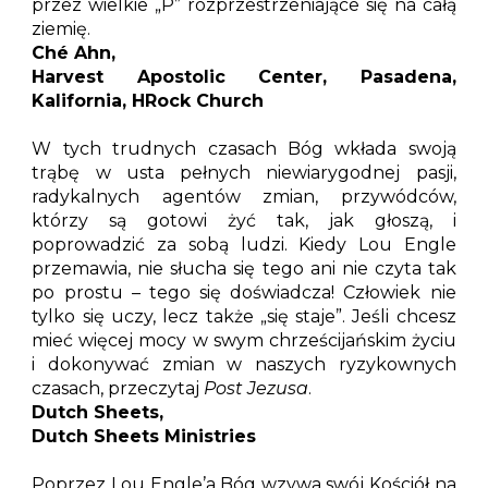
przez wielkie „P” rozprzestrzeniające się na całą
ziemię.
Ché Ahn,
Harvest Apostolic Center, Pasadena,
Kalifornia, HRock Church
W tych trudnych czasach Bóg wkłada swoją
trąbę w usta pełnych niewiarygodnej pasji,
radykalnych agentów zmian, przywódców,
którzy są gotowi żyć tak, jak głoszą, i
poprowadzić za sobą ludzi. Kiedy Lou Engle
przemawia, nie słucha się tego ani nie czyta tak
po prostu – tego się doświadcza! Człowiek nie
tylko się uczy, lecz także „się staje”. Jeśli chcesz
mieć więcej mocy w swym chrześcijańskim życiu
i dokonywać zmian w naszych ryzykownych
czasach, przeczytaj
Post Jezusa
.
Dutch Sheets,
Dutch Sheets Ministries
Poprzez Lou Engle’a Bóg wzywa swój Kościół na