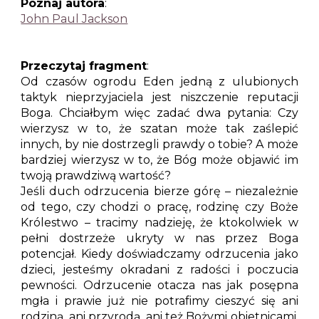
Poznaj autora
:
John Paul Jackson
Przeczytaj fragment
:
Od czasów ogrodu Eden jedną z ulubionych
taktyk nieprzyjaciela jest niszczenie reputacji
Boga. Chciałbym więc zadać dwa pytania: Czy
wierzysz w to, że szatan może tak zaślepić
innych, by nie dostrzegli prawdy o tobie? A może
bardziej wierzysz w to, że Bóg może objawić im
twoją prawdziwą wartość?
Jeśli duch odrzucenia bierze górę – niezależnie
od tego, czy chodzi o pracę, rodzinę czy Boże
Królestwo – tracimy nadzieję, że ktokolwiek w
pełni dostrzeże ukryty w nas przez Boga
potencjał. Kiedy doświadczamy odrzucenia jako
dzieci, jesteśmy okradani z radości i poczucia
pewności. Odrzucenie otacza nas jak posępna
mgła i prawie już nie potrafimy cieszyć się ani
rodziną, ani przyrodą, ani też Bożymi obietnicami.