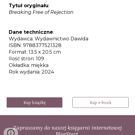
Tytuł oryginału
:
Breaking Free of Rejection
Dane techniczne
:
Wydawca:
Wydawnictwo Dawida
ISBN:
9788377521328
Format:
13.5 x 20.5 cm
Ilość stron:
109
Okładka:
miękka
Rok wydania:
2024
Kup książkę
Kup e-book
Zapraszamy do naszej księgarni internetowej
BlueStart