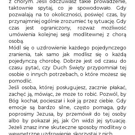
z chorym. Jeśli odczuwasz takie prowadzenie,
taktownie spytaj, co je spowodowało. Gdy
pozwalają na to okoliczności, poświęć czas, by
przynajmniej ogólnie zrozumieć tę sytuację. Gdy
czas jest ograniczony, rozważ możliwość
umówienia kolejnej sesji modlitewnej z chorą
osobą.
Módl się o uzdrowienie każdego pojedynczego
zranienia, tak samo jak modlisz się o każdą
pojedynczą chorobę. Dobrze jest od czasu do
czasu pytać, czy Duch Święty przypomniał tej
osobie o innych potrzebach, o które możesz się
pomodlić.
Jeśli osoba, której posługujesz, zacznie płakać,
zachęć ją, mówiąc, że może to robić. Pozwól, by
Bóg kochał, pocieszał i koił ją przez ciebie. Gdy
emocje są bardzo silne, często pomaga, gdy
poprosimy Jezusa, by przemówił do tej osoby
albo by pokazał jej, jak On widzi jej sytuację.
Jeżeli znasz inne skuteczne sposoby modlitwy o
wewnętrzne uzdrowienie, skorzystaj z nich.