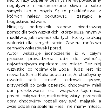
Ileż to razy zupełnie bezmyślnie wypowiadamy
negatywne i niezamierzone słowa o sobie
samych lub o innych. Są to przekleństwa, z
których należy pokutować i zastąpić je
błogosławieństwem.
Niniejszy podręcznik stanowi nieodzowną
pomoc dla tych wszystkich, którzy służą innym w
modlitwie, jak również dla tych, którzy szukają
wolności dla samych siebie. Zawiera mnóstwo
cennych wskazówek i porad.
Autor wskazuje jednocześnie, iż w całym
procesie prowadzenia ludzi do wolności,
najważniejszym aspektem jest miłość. Bez niej
wszystko, co robimy dla Boga i ludzi, jest nic
niewarte. Sama Biblia poucza nas, że choćbyśmy
uwolnili setki istnień, uzdrowili tysiące,
przywrócili do życia dziesiątki, choćbyśmy mieli
dar prorokowania, znali wszystkie tajemnice,
posiedli całą wiedzę, mieli pełnię wiary i przenosili
góry, choćbyśmy rozdali cały swój majątek, a
życie oddali na spalenie – jeśli nie mamy miłości,