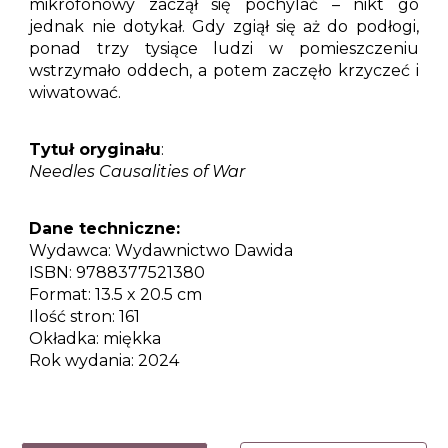
mikrofonowy zaczął się pochylać – nikt go
jednak nie dotykał. Gdy zgiął się aż do podłogi,
ponad trzy tysiące ludzi w pomieszczeniu
wstrzymało oddech, a potem zaczęło krzyczeć i
wiwatować.
Tytuł oryginału
:
Needles Causalities of War
Dane techniczne:
Wydawca:
Wydawnictwo Dawida
ISBN:
9788377521380
Format:
13.5 x 20.5 cm
Ilość s
tron:
161
Okładka:
miękka
Rok wydania:
2024