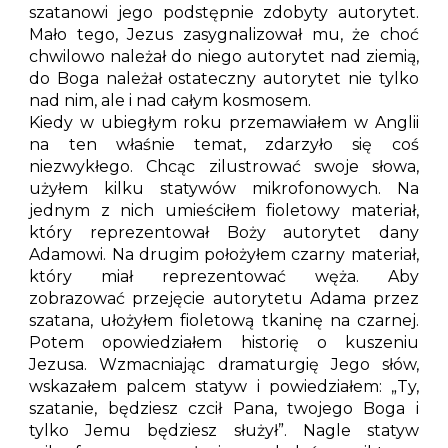
szatanowi jego podstępnie zdobyty autorytet.
Mało tego, Jezus zasygnalizował mu, że choć
chwilowo należał do niego autorytet nad ziemią,
do Boga należał ostateczny autorytet nie tylko
nad nim, ale i nad całym kosmosem.
Kiedy w ubiegłym roku przemawiałem w Anglii
na ten właśnie temat, zdarzyło się coś
niezwykłego. Chcąc zilustrować swoje słowa,
użyłem kilku statywów mikrofonowych. Na
jednym z nich umieściłem fioletowy materiał,
który reprezentował Boży autorytet dany
Adamowi. Na drugim położyłem czarny materiał,
który miał reprezentować węża. Aby
zobrazować przejęcie autorytetu Adama przez
szatana, ułożyłem fioletową tkaninę na czarnej.
Potem opowiedziałem historię o kuszeniu
Jezusa. Wzmacniając dramaturgię Jego słów,
wskazałem palcem statyw i powiedziałem: „Ty,
szatanie, będziesz czcił Pana, twojego Boga i
tylko Jemu będziesz służył”. Nagle statyw