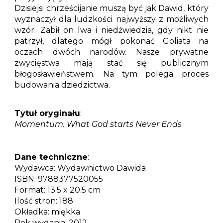
Dzisiejsi chrześcijanie muszą być jak Dawid, który
wyznaczył dla ludzkości najwyższy z możliwych
wzór. Zabił on lwa i niedźwiedzia, gdy nikt nie
patrzył, dlatego mógł pokonać Goliata na
oczach dwóch narodów. Nasze prywatne
zwycięstwa mają stać się publicznym
błogosławieństwem. Na tym polega proces
budowania dziedzictwa.
Tytuł oryginału
:
Momentum. What God starts Never Ends
Dane techniczne
:
Wydawca:
Wydawnictwo Dawida
ISBN:
9788377520055
Format:
13.5 x 20.5 cm
Ilość stron:
188
Okładka:
miękka
Rok wydania:
2012