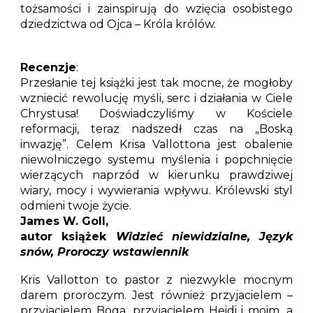
tożsamości i zainspirują do wzięcia osobistego
dziedzictwa od Ojca
–
Króla królów.
Recenzje
:
Przesłanie tej książki jest tak mocne, że mogłoby
wzniecić rewolucję myśli, serc i działania w Ciele
Chrystusa! Doświadczyliśmy w Kościele
reformacji, teraz nadszedł czas na „Boską
inwazję”. Celem Krisa Vallottona jest obalenie
niewolniczego systemu myślenia i popchnięcie
wierzących naprzód w kierunku prawdziwej
wiary, mocy i wywierania wpływu.
Królewski styl
odmieni twoje życie.
James W. Goll,
autor książek
Widzieć niewidzialne, Język
snów, Proroczy wstawiennik
Kris Vallotton to pastor z niezwykle mocnym
darem proroczym. Jest również przyjacielem –
przyjacielem Boga, przyjacielem Heidi i moim, a