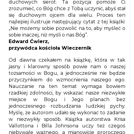
duchowych sierot. Ta pozycja pomoże Ci
zrozumieć, co Bóg chce z Tobą uczynić, abyś stał
się duchowym ojcem dla wielu. Proces ten
najlepiej ilustruje następujący cytat z tej książki:
„Nie możemy sobie pozwolić na to, aby myśleć o
sobie inaczej, niż myśli o nas Bóg”.
Edward Ćwierz,
przywódca kościoła Wieczernik
Od dawna czekałem na książkę, która w tak
jasny i klarowny sposób powie nam o naszej
tożsamości w Bogu, a jednocześnie nie będzie
przyczynkiem do wzmocnienia naszego ego.
Nauczanie na ten temat wymaga bowiem
rzadkiej zdolności, by wskazać nasze niezwykłe
miejsce w Bogu i Jego planach bez
jednoczesnego rozbudzania ludzkiej pychy.
Myślę, że autorom udało się wykonać to zadanie
w niezwykły sposób. Książka autorstwa Krisa
Vallottona i Billa Johnsona uczy też czegoś
niebywale ważnego, a mianowicie proroczego