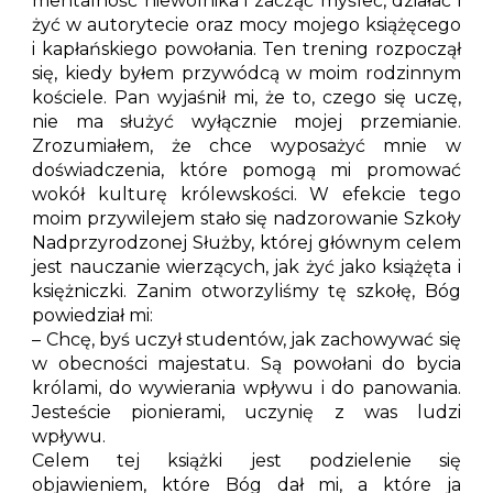
mentalność niewolnika i zacząć myśleć, działać i
żyć w autorytecie oraz mocy mojego książęcego
i kapłańskiego powołania. Ten trening rozpoczął
się, kiedy byłem przywódcą w moim rodzinnym
kościele. Pan wyjaśnił mi, że to, czego się uczę,
nie ma służyć wyłącznie mojej przemianie.
Zrozumiałem, że chce wyposażyć mnie w
doświadczenia, które pomogą mi promować
wokół kulturę królewskości. W efekcie tego
moim przywilejem stało się nadzorowanie Szkoły
Nadprzyrodzonej Służby, której głównym celem
jest nauczanie wierzących, jak żyć jako książęta i
księżniczki. Zanim otworzyliśmy tę szkołę, Bóg
powiedział mi:
– Chcę, byś uczył studentów, jak zachowywać się
w obecności majestatu. Są powołani do bycia
królami, do wywierania wpływu i do panowania.
Jesteście pionierami, uczynię z was ludzi
wpływu.
Celem tej książki jest podzielenie się
objawieniem, które Bóg dał mi, a które ja