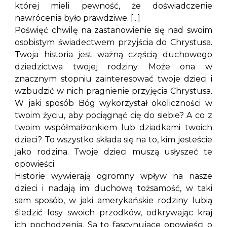
której mieli pewność, że doświadczenie
nawrócenia było prawdziwe. [...]
Poświęć chwilę na zastanowienie się nad swoim
osobistym świadectwem przyjścia do Chrystusa.
Twoja historia jest ważną częścią duchowego
dziedzictwa twojej rodziny. Może ona w
znacznym stopniu zainteresować twoje dzieci i
wzbudzić w nich pragnienie przyjęcia Chrystusa.
W jaki sposób Bóg wykorzystał okoliczności w
twoim życiu, aby pociągnąć cię do siebie? A co z
twoim współmałżonkiem lub dziadkami twoich
dzieci? To wszystko składa się na to, kim jesteście
jako rodzina. Twoje dzieci muszą usłyszeć te
opowieści.
Historie wywierają ogromny wpływ na nasze
dzieci i nadają im duchową tożsamość, w taki
sam sposób, w jaki amerykańskie rodziny lubią
śledzić losy swoich przodków, odkrywając kraj
ich pochodzenia. Są to fascynujące opowieści o