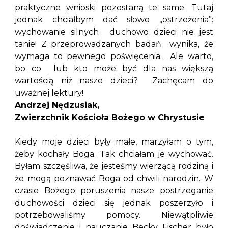
praktyczne wnioski pozostaną te same. Tutaj
jednak chciałbym dać słowo „ostrzeżenia”:
wychowanie silnych duchowo dzieci nie jest
tanie! Z przeprowadzanych badań wynika, że
wymaga to pewnego poświęcenia… Ale warto,
bo co lub kto może być dla nas większą
wartością niż nasze dzieci? Zachęcam do
uważnej lektury!
Andrzej Nędzusiak,
Zwierzchnik Kościoła Bożego w Chrystusie
Kiedy moje dzieci były małe, marzyłam o tym,
żeby kochały Boga. Tak chciałam je wychować.
Byłam szczęśliwa, że jesteśmy wierzącą rodziną i
że mogą poznawać Boga od chwili narodzin. W
czasie Bożego poruszenia nasze postrzeganie
duchowości dzieci się jednak poszerzyło i
potrzebowaliśmy pomocy. Niewątpliwie
doświadczenie i nauczanie Becky Fischer było