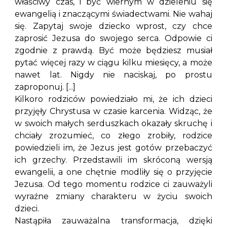
właściwy czas, i być wiernym w dzieleniu się
ewangelią i znaczącymi świadectwami. Nie wahaj
się. Zapytaj swoje dziecko wprost, czy chce
zaprosić Jezusa do swojego serca. Odpowie ci
zgodnie z prawdą. Być może będziesz musiał
pytać więcej razy w ciągu kilku miesięcy, a może
nawet lat. Nigdy nie naciskaj, po prostu
zaproponuj. [...]
Kilkoro rodziców powiedziało mi, że ich dzieci
przyjęły Chrystusa w czasie karcenia. Widząc, że
w swoich małych serduszkach okazały skruchę i
chciały zrozumieć, co złego zrobiły, rodzice
powiedzieli im, że Jezus jest gotów przebaczyć
ich grzechy. Przedstawili im skróconą wersją
ewangelii, a one chętnie modliły się o przyjęcie
Jezusa. Od tego momentu rodzice ci zauważyli
wyraźne zmiany charakteru w życiu swoich
dzieci.
Nastąpiła zauważalna transformacja, dzięki