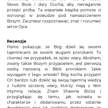
Słowo Boże i dary Ducha, aby nienagannie
przejść próbę. Ta wspaniała książka pomoże ci
wzrosnąć w posłudze pod namaszczeniem
Bożym. Zaczniesz rozpoznawać, znać i rozumieć
serce Ojca.
Recenzje
:
Pismo pokazuje, że Bóg dzieli się swoimi
tajemnicami ze swoimi sługami prorokami. To
również nie przypadek, że ojciec wiary, Abraham,
zwany także Bożym przyjacielem, jest pierwszą
osobą nazwaną w Biblii prorokiem. Jakie
wyciągam z tego wnioski? Bóg kocha przyjaźń!
On bardzo lubi dzielić się swoją tajemną wiedzą
z ludźmi szczerej wiary, którzy mają z Nim
intymną relację. Znam Shawna Bolza i
przyglądając się temu, jak wzrasta w
charakterze i obdarowaniu przez ostatnie
dwadzieścia pięć lat, osobiście dostrzegam, że