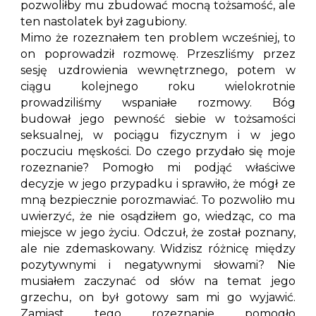
pozwoliłby mu zbudować mocną tożsamość, ale
ten nastolatek był zagubiony.
Mimo że rozeznałem ten problem wcześniej, to
on poprowadził rozmowę. Przeszliśmy przez
sesję uzdrowienia wewnętrznego, potem w
ciągu kolejnego roku wielokrotnie
prowadziliśmy wspaniałe rozmowy. Bóg
budował jego pewność siebie w tożsamości
seksualnej, w pociągu fizycznym i w jego
poczuciu męskości. Do czego przydało się moje
rozeznanie? Pomogło mi podjąć właściwe
decyzje w jego przypadku i sprawiło, że mógł ze
mną bezpiecznie porozmawiać. To pozwoliło mu
uwierzyć, że nie osądziłem go, wiedząc, co ma
miejsce w jego życiu. Odczuł, że został poznany,
ale nie zdemaskowany. Widzisz różnicę między
pozytywnymi i negatywnymi słowami? Nie
musiałem zaczynać od słów na temat jego
grzechu, on był gotowy sam mi go wyjawić.
Zamiast tego rozeznanie pomogło