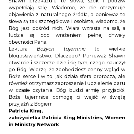
Shawn przekazuje te słowa, szok i podziw
wypełniają salę. Wiadomo, że nie otrzymuje
objawienia z naturalnego źródła, a ponieważ te
słowa są tak szczegółowe i osobiste, wiadomo, że
Bóg jest pośród nich. Wiara wzrasta na sali, a
ludzie są pod wrażeniem pełnej chwały
obecności Pana.
Lektura
Bożych tajemnic
to wielkie
błogosławieństwo. Dlaczego? Ponieważ Shawn
otwarcie i szczerze dzieli się tym, czego nauczył
go Bóg. Wierzę, że zdobędziesz cenny wgląd w
Boże serce i w to, jak działa sfera prorocza, ale
również otrzymasz zaproszenie i udzielenie daru
w czasie czytania. Bóg budzi armię przyjaciół.
Boże tajemnice pomogą ci wejść w świętą
przyjaźń z Bogiem.
Patricia King,
założycielka Patricia King Ministries, Women
in Ministry Network