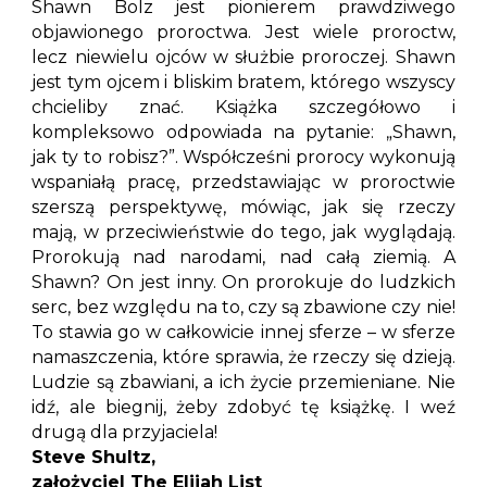
Shawn Bolz jest pionierem prawdziwego
objawionego proroctwa. Jest wiele proroctw,
lecz niewielu ojców w służbie proroczej. Shawn
jest tym ojcem i bliskim bratem, którego wszyscy
chcieliby znać. Książka szczegółowo i
kompleksowo odpowiada na pytanie: „Shawn,
jak ty to robisz?”. Współcześni prorocy wykonują
wspaniałą pracę, przedstawiając w proroctwie
szerszą perspektywę, mówiąc, jak się rzeczy
mają, w przeciwieństwie do tego, jak wyglądają.
Prorokują nad narodami, nad całą ziemią. A
Shawn? On jest inny. On prorokuje do ludzkich
serc, bez względu na to, czy są zbawione czy nie!
To stawia go w całkowicie innej sferze – w sferze
namaszczenia, które sprawia, że rzeczy się dzieją.
Ludzie są zbawiani, a ich życie przemieniane. Nie
idź, ale biegnij, żeby zdobyć tę książkę. I weź
drugą dla przyjaciela!
Steve Shultz,
założyciel The Elijah List