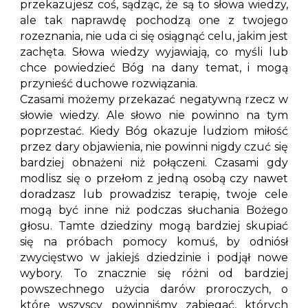
przekazujesz coś, sądząc, że są to słowa wiedzy,
ale tak naprawdę pochodzą one z twojego
rozeznania, nie uda ci się osiągnąć celu, jakim jest
zachęta. Słowa wiedzy wyjawiają, co myśli lub
chce powiedzieć Bóg na dany temat, i mogą
przynieść duchowe rozwiązania.
Czasami możemy przekazać negatywną rzecz w
słowie wiedzy. Ale słowo nie powinno na tym
poprzestać. Kiedy Bóg okazuje ludziom miłość
przez dary objawienia, nie powinni nigdy czuć się
bardziej obnażeni niż połączeni. Czasami gdy
modlisz się o przełom z jedną osobą czy nawet
doradzasz lub prowadzisz terapię, twoje cele
mogą być inne niż podczas słuchania Bożego
głosu. Tamte dziedziny mogą bardziej skupiać
się na próbach pomocy komuś, by odniósł
zwycięstwo w jakiejś dziedzinie i podjął nowe
wybory. To znacznie się różni od bardziej
powszechnego użycia darów proroczych, o
które wszyscy powinniśmy zabiegać, których