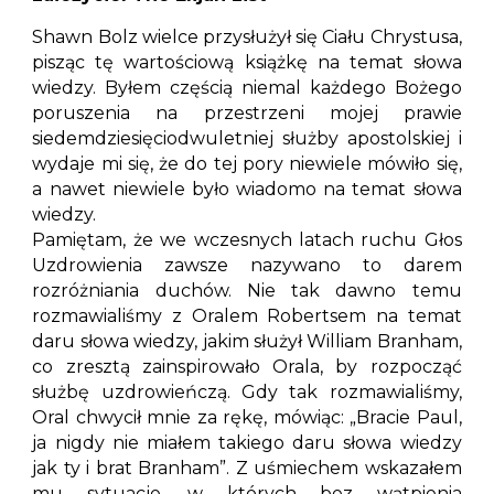
Shawn Bolz wielce przysłużył się Ciału Chrystusa,
pisząc tę wartościową książkę na temat słowa
wiedzy. Byłem częścią niemal każdego Bożego
poruszenia na przestrzeni mojej prawie
siedemdziesięciodwuletniej służby apostolskiej i
wydaje mi się, że do tej pory niewiele mówiło się,
a nawet niewiele było wiadomo na temat słowa
wiedzy.
Pamiętam, że we wczesnych latach ruchu Głos
Uzdrowienia zawsze nazywano to darem
rozróżniania duchów. Nie tak dawno temu
rozmawialiśmy z Oralem Robertsem na temat
daru słowa wiedzy, jakim służył William Branham,
co zresztą zainspirowało Orala, by rozpocząć
służbę uzdrowieńczą. Gdy tak rozmawialiśmy,
Oral chwycił mnie za rękę, mówiąc: „Bracie Paul,
ja nigdy nie miałem takiego daru słowa wiedzy
jak ty i brat Branham”. Z uśmiechem wskazałem
mu sytuacje, w których bez wątpienia