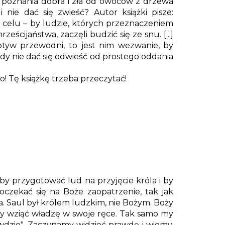
 poznania dobra i zła od owoców z drzewa
i nie dać się zwieść? Autor książki pisze:
celu – by ludzie, których przeznaczeniem
rześcijaństwa, zaczęli budzić się ze snu. [...]
 motyw przewodni, to jest nim wezwanie, by
igdy nie dać się odwieść od prostego oddania
o! Tę książkę trzeba przeczytać!
by przygotować lud na przyjęcie króla i by
oczekać się na Boże zaopatrzenie, tak jak
. Saul był królem ludzkim, nie Bożym. Boży
, by wziąć władzę w swoje ręce. Tak samo my
wdzie". Zaczynamy widzieć prawdę i wiemy,