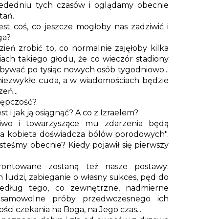
rzededniu tych czasów i oglądamy obecnie
tań.
st coś, co jeszcze mogłoby nas zadziwić i
ga?
ń zrobić to, co normalnie zajęłoby kilka
ach takiego głodu, że co wieczór stadiony
ybywać po tysiąc nowych osób tygodniowo...
ezwykłe cuda, a w wiadomościach będzie
eń...
tępczość?
t i jak ją osiągnąć? A co z Izraelem?
iwo i towarzyszące mu zdarzenia będą
rna kobieta doświadcza bólów porodowych".
steśmy obecnie? Kiedy pojawił się pierwszy
ontowane zostaną też nasze postawy:
 ludzi, zabieganie o własny sukces, pęd do
według tego, co zewnętrzne, nadmierne
samowolne próby przedwczesnego ich
ci czekania na Boga, na Jego czas...