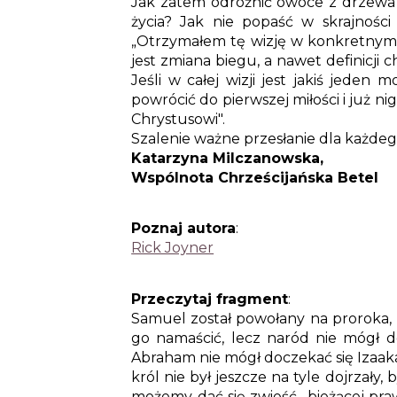
Jak zatem odróżnić owoce z drzewa
życia? Jak nie popaść w skrajności 
„
Otrzymałem tę wizję w konkretnym 
jest zmiana biegu, a nawet definicji ch
Jeśli w całej wizji jest jakiś jeden
powrócić do pierwszej miłości i już n
Chrystusowi".
Szalenie ważne przesłanie dla każdeg
Katarzyna Milczanowska,
Wspólnota Chrześcijańska Betel
Poznaj autora
:
Rick Joyner
Przeczytaj fragment
:
Samuel został powołany na proroka, 
go namaścić, lecz naród nie mógł d
Abraham nie mógł doczekać się Izaaka
król nie był jeszcze na tyle dojrzały
możemy dać się zwieść „bieżącej pra