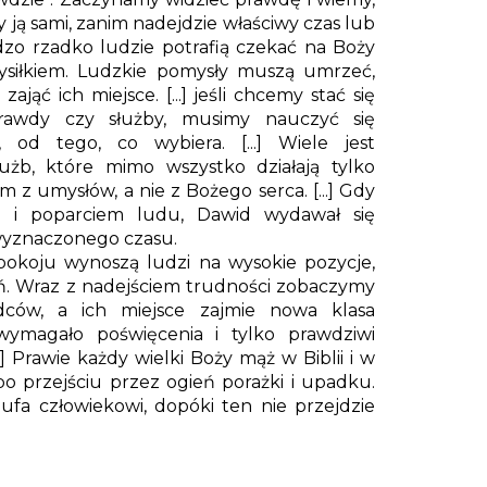
ją sami, zanim nadejdzie właściwy czas lub
rdzo rzadko ludzie potrafią czekać na Boży
ysiłkiem. Ludzkie pomysły muszą umrzeć,
ąć ich miejsce. [...] jeśli chcemy stać się
rawdy czy służby, musimy nauczyć się
 od tego, co wybiera. [...] Wiele jest
użb, które mimo wszystko działają tylko
z umysłów, a nie z Bożego serca. [...] Gdy
em i poparciem ludu, Dawid wydawał się
o wyznaczonego czasu.
e pokoju wynoszą ludzi na wysokie pozycje,
gień. Wraz z nadejściem trudności zobaczymy
ców, a ich miejsce zajmie nowa klasa
ymagało poświęcenia i tylko prawdziwi
..] Prawie każdy wielki Boży mąż w Biblii i w
po przejściu przez ogień porażki i upadku.
aufa człowiekowi, dopóki ten nie przejdzie