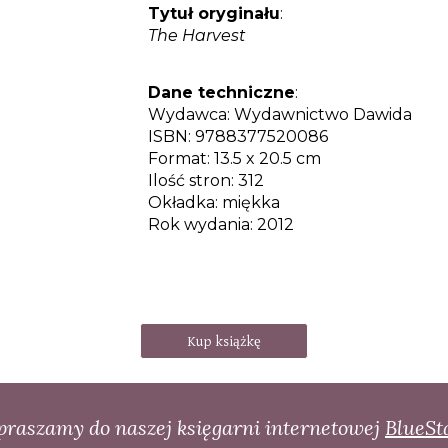
Tytuł oryginału
:
The Harvest
Dane techniczne
:
Wydawca:
Wydawnictwo Dawida
ISBN:
9788377520086
Format:
13.5 x 20.5 cm
Ilość stron:
312
Okładka:
miękka
Rok wydania:
2012
Kup książkę
praszamy do naszej księgarni internetowej
BlueSt