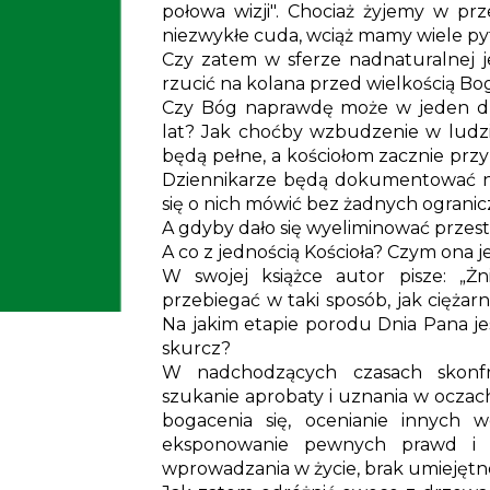
połowa wizji". Chociaż żyjemy w p
niezwykłe cuda, wciąż mamy wiele py
Czy zatem w sferze nadnaturalnej je
rzucić na kolana przed wielkością Bo
Czy Bóg naprawdę może w jeden dzie
lat? Jak choćby wzbudzenie w ludzi
będą pełne, a kościołom zacznie prz
Dziennikarze będą dokumentować ni
się o nich mówić bez żadnych ogranicz
A gdyby dało się wyeliminować przes
A co z jednością Kościoła? Czym ona jes
W swojej książce autor pisze:
„
Żn
przebiegać w taki sposób, jak cięża
Na jakim etapie porodu Dnia Pana je
skurcz?
W nadchodzących czasach skonfr
szukanie aprobaty i uznania w oczach
bogacenia się, ocenianie innych 
eksponowanie pewnych prawd i 
wprowadzania w życie, brak umiejętnoś