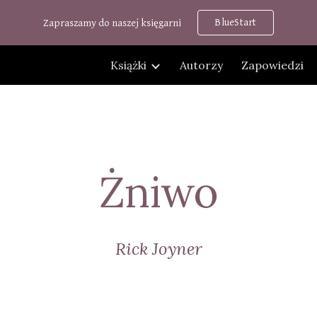
BlueStart
Zapraszamy do naszej księgarni
ip to main content
Skip to navigat
Książki
Autorzy
Zapowiedzi
Żniwo
Rick Joyner