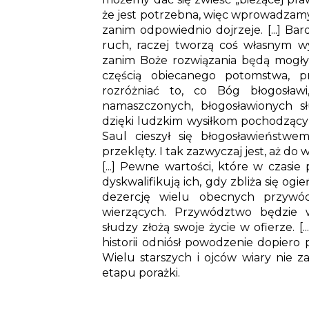
że jest potrzebna, więc wprowadzamy 
zanim odpowiednio dojrzeje. [...] Ba
ruch, raczej tworzą coś własnym w
zanim Boże rozwiązania będą mogły zaj
częścią obiecanego potomstwa, p
rozróżniać to, co Bóg błogosławi,
namaszczonych, błogosławionych sł
dzięki ludzkim wysiłkom pochodzącym 
Saul cieszył się błogosławieństw
przeklęty. I tak zazwyczaj jest, aż d
[...] Pewne wartości, które w czasi
dyskwalifikują ich, gdy zbliża się o
dezercję wielu obecnych przywód
wierzących. Przywództwo będzie w
słudzy złożą swoje życie w ofierze. [.
historii odniósł powodzenie dopiero 
Wielu starszych i ojców wiary nie z
etapu porażki.