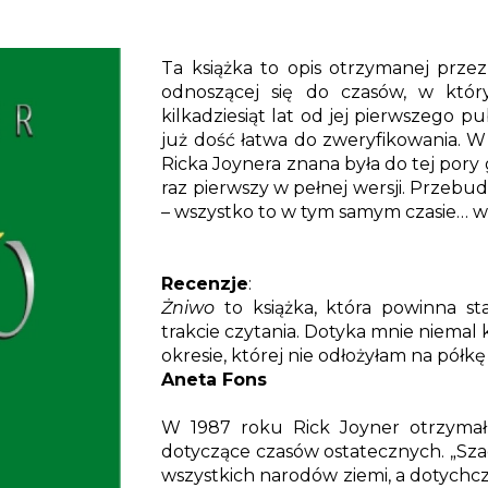
Ta książka to opis otrzymanej przez 
odnoszącej się do czasów, w któr
kilkadziesiąt lat od jej pierwszego p
już dość łatwa do zweryfikowania. W 
Ricka Joynera znana była do tej pory 
raz pierwszy w pełnej wersji. Przebu
– wszystko to w tym samym czasie… ws
Recenzje
:
Żniwo
to książka, która powinna st
trakcie czytania. Dotyka mnie niemal
okresie, której nie odłożyłam na półk
Aneta Fons
W 1987 roku Rick Joyner otrzymał
dotyczące czasów ostatecznych.
„
Sza
wszystkich narodów ziemi, a dotychcza