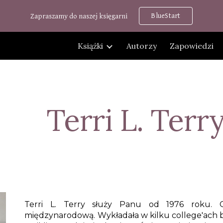
BlueStart
Zapraszamy do naszej księgarni
ip to main content
Skip to navigat
Książki
Autorzy
Zapowiedzi
Terri L. Terr
Terri L. Terry służy Panu od 1976 roku. 
międzynarodową. Wykładała w kilku college'ach bi