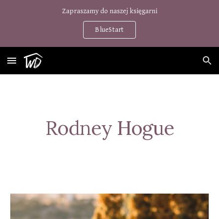
Zapraszamy do naszej księgarni
Skip to main content
Skip to navigation
BlueStart
Rodney Hogue