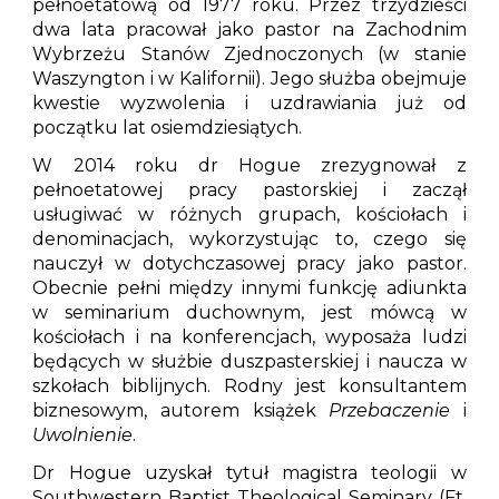
pełnoetatową od 1977 roku. Przez trzydzieści
dwa lata pracował jako pastor na Zachodnim
Wybrzeżu Stanów Zjednoczonych (w stanie
Waszyngton i w Kalifornii). Jego służba obejmuje
kwestie wyzwolenia i uzdrawiania już od
początku lat osiemdziesiątych.
W 2014 roku dr Hogue zrezygnował z
pełnoetatowej pracy pastorskiej i zaczął
usługiwać w różnych grupach, kościołach i
denominacjach, wykorzystując to, czego się
nauczył w dotychczasowej pracy jako pastor.
Obecnie pełni między innymi funkcję adiunkta
w seminarium duchownym, jest mówcą w
kościołach i na konferencjach, wyposaża ludzi
będących w służbie duszpasterskiej i naucza w
szkołach biblijnych. Rodny jest konsultantem
biznesowym, autorem książek
Przebaczenie
i
Uwolnienie
.
Dr Hogue uzyskał tytuł magistra teologii w
Southwestern Baptist Theological Seminary (Ft.