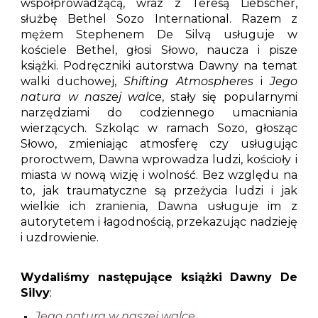
współprowadzącą, wraz z Teresą Liebscher,
służbę Bethel Sozo International. Razem z
mężem Stephenem De Silvą usługuje w
kościele Bethel, głosi Słowo, naucza i pisze
książki. Podręczniki autorstwa Dawny na temat
walki duchowej,
Shifting Atmospheres
i
Jego
natura w naszej walce
, stały się popularnymi
narzędziami do codziennego umacniania
wierzących. Szkoląc w ramach Sozo, głosząc
Słowo, zmieniając atmosferę czy usługując
proroctwem, Dawna wprowadza ludzi, kościoły i
miasta w nową wizję i wolność. Bez względu na
to, jak traumatyczne są przeżycia ludzi i jak
wielkie ich zranienia, Dawna usługuje im z
autorytetem i łagodnością, przekazując nadzieję
i uzdrowienie.
Wydaliśmy na
stępujące
książki Dawny
De
Silvy
:
Jego natura w naszej walce